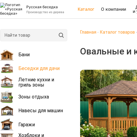
Русская беседка
Каталог
О компании
и
Производство из дерева
Главная
Каталог товаров
Овальные и 
Бани
Беседки для дачи
Летние кухни и
гриль зоны
Зоны отдыха
Навесы для машин
Гаражи
Хозблоки и