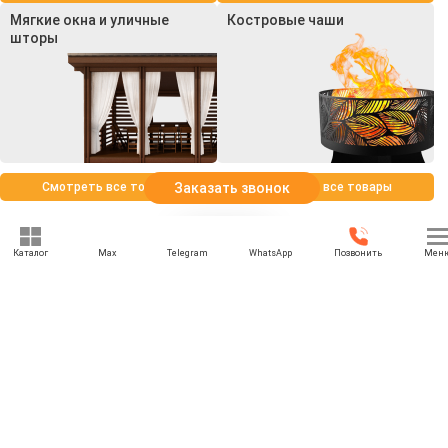
Мягкие окна и уличные
Костровые чаши
шторы
Смотреть все товары
Смотреть все товары
Заказать звонок
Каталог
Max
Telegram
WhatsApp
Позвонить
Мен
+7 (969) 777-85-85
rbesedka@gmail.com
Написать директору