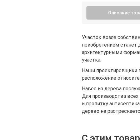
Описание тов
Участок возле собствен
приобретением станет 
архитектурными формам
участка.
Наши проектировщики п
расположение относител
Навес из дерева послу
Для производства всех
и пропитку антисептика
дерево не растрескается
С этим това