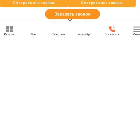
Смотреть все товары
Смотреть все товары
Заказать звонок
Каталог
Max
Telegram
WhatsApp
Позвонить
Мен
+7 (969) 777-85-85
rbesedka@gmail.com
Написать директору
Ярославль
г. Ярославль, Промышленная ул., 18д
Отдел продаж: 09:00 — 21:00
Служба доставки: 09:00 — 21:00
Задать вопрос