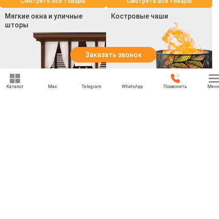
Смотреть все товары
Смотреть все товары
Мягкие окна и уличные
Костровые чаши
шторы
Заказать звонок
Каталог
Max
Telegram
WhatsApp
Позвонить
Мен
Смотреть все товары
Смотреть все товары
+7 (969) 777-85-85
rbesedka@gmail.com
Написать директору