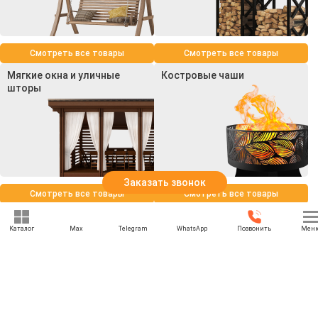
Смотреть все товары
Смотреть все товары
Мягкие окна и уличные
Костровые чаши
шторы
Заказать звонок
Смотреть все товары
Смотреть все товары
Каталог
Max
Telegram
WhatsApp
Позвонить
Мен
+7 (969) 777-85-85
rbesedka@gmail.com